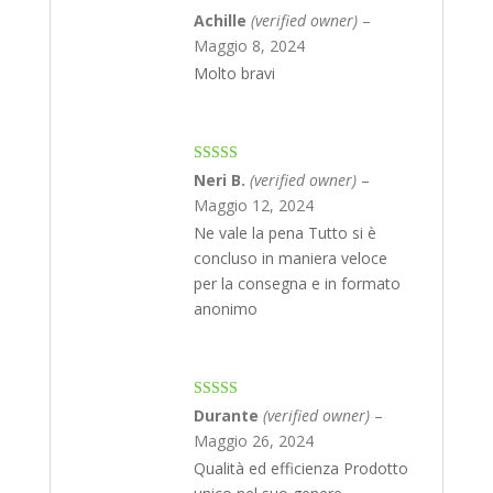
Rated
4
Achille
(verified owner)
–
out of 5
Maggio 8, 2024
Molto bravi
Rated
5
out
Neri B.
(verified owner)
–
of 5
Maggio 12, 2024
Ne vale la pena Tutto si è
concluso in maniera veloce
per la consegna e in formato
anonimo
Rated
5
out
Durante
(verified owner)
–
of 5
Maggio 26, 2024
Qualità ed efficienza Prodotto