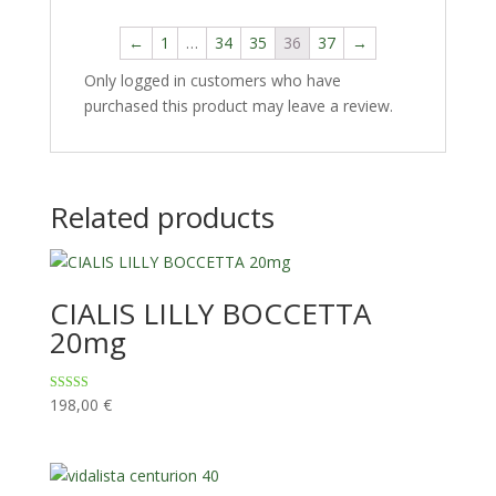
←
1
…
34
35
36
37
→
Only logged in customers who have
purchased this product may leave a review.
Related products
CIALIS LILLY BOCCETTA
20mg
Rated
198,00
€
4.48
out of 5