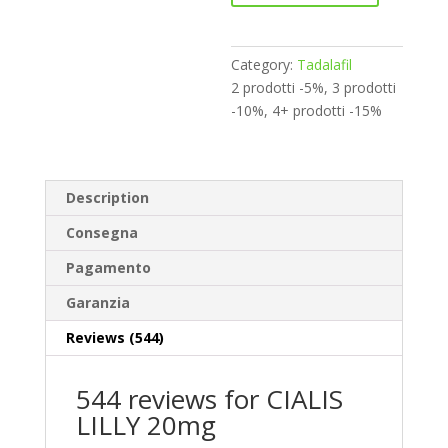
r
n
a
Category:
Tadalafil
t
2 prodotti -5%, 3 prodotti
i
-10%, 4+ prodotti -15%
v
e
:
Description
Consegna
Pagamento
Garanzia
Reviews (544)
544 reviews for
CIALIS
LILLY 20mg