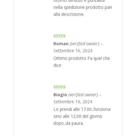
ottimo servizio e puntalita’
nella spedizione prodotto pari
alla descrizione.
Rated
4
Roman
(verified owner)
–
out of 5
Settembre 16, 2024
Ottimo prodotto Fa quel che
dice
Rated
4
Biagio
(verified owner)
–
out of 5
Settembre 16, 2024
Lo prendi alle 17.00..funziona
sino alle 12.00 del giorno
dopo..da paura.