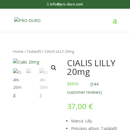
info@pro-duro.com
Home
/
Tadalafil
/ CIALIS LILLY 20mg
CIALIS LILLY
20mg
(
544
Rated
544
4.53
customer reviews)
out of 5
based on
customer
37,00
€
ratings
Marca: Lilly
Principio attivo: Tadalafil