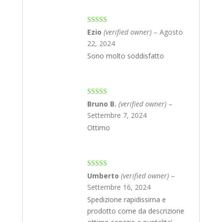
Rated
4
Ezio
(verified owner)
–
Agosto
out of 5
22, 2024
Sono molto soddisfatto
Rated
5
out
Bruno B.
(verified owner)
–
of 5
Settembre 7, 2024
Ottimo
Rated
5
out
Umberto
(verified owner)
–
of 5
Settembre 16, 2024
Spedizione rapidissima e
prodotto come da descrizione