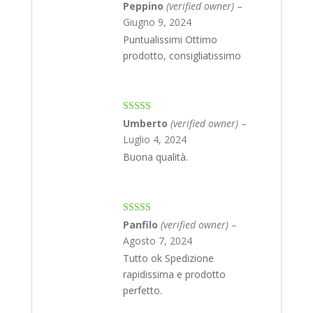
Rated
5
out
Peppino
(verified owner)
–
of 5
Giugno 9, 2024
Puntualissimi Ottimo
prodotto, consigliatissimo
Rated
4
Umberto
(verified owner)
–
out of 5
Luglio 4, 2024
Buona qualità.
Rated
5
out
Panfilo
(verified owner)
–
of 5
Agosto 7, 2024
Tutto ok Spedizione
rapidissima e prodotto
perfetto.