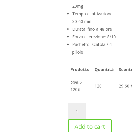
20mg
Tempo di attivazione:
30-60 min
Durata: fino a 48 ore
Forza di erezione: 8/10
Pachetto: scatola / 4
pillole
Prodotto
Quantità
Scont
20% >
120 +
29,60
120$
CIALIS
A
LILLY
l
20mg
t
Add to cart
quantity
e