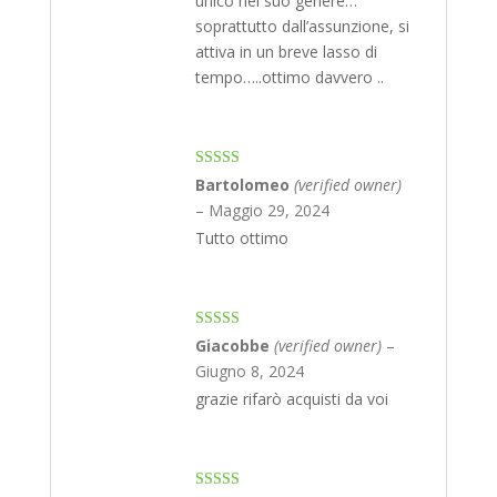
unico nel suo genere…
soprattutto dall’assunzione, si
attiva in un breve lasso di
tempo…..ottimo davvero ..
Rated
5
out
Bartolomeo
(verified owner)
of 5
–
Maggio 29, 2024
Tutto ottimo
Rated
5
out
Giacobbe
(verified owner)
–
of 5
Giugno 8, 2024
grazie rifarò acquisti da voi