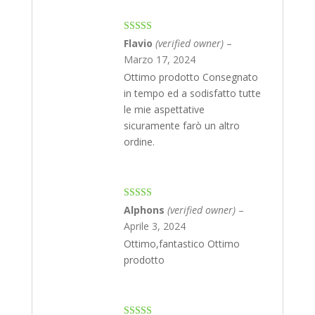
Rated
4
Flavio
(verified owner)
–
out of 5
Marzo 17, 2024
Ottimo prodotto Consegnato
in tempo ed a sodisfatto tutte
le mie aspettative
sicuramente farò un altro
ordine.
Rated
4
Alphons
(verified owner)
–
out of 5
Aprile 3, 2024
Ottimo,fantastico Ottimo
prodotto